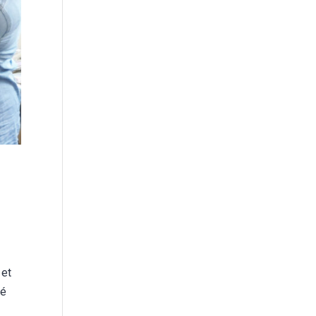
 et
té