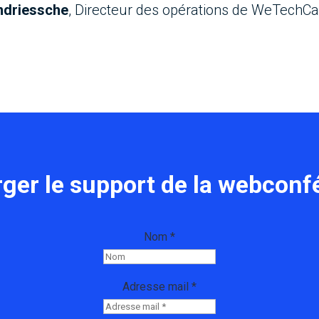
ndriessche
, Directeur des opérations de WeTechCa
ger le support de la webconf
Nom *
Adresse mail *