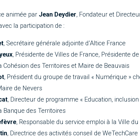
e animée par
Jean Deydier
, Fondateur et Directeu
ec la participation de :
et
, Secrétaire générale adjointe d’Altice France
ayeux
,
Présidente de Villes de France, Présidente de
a Cohésion des Territoires et Maire de Beauvais
ot
,
Président du groupe de travail « Numérique » che
Maire de Nevers
cat
,
Directeur de programme « Education, inclusion 
la Banque des Territoires
efèvre
,
Responsable du service emploi à la Ville du
tin
,
Directrice des activités conseil de WeTechCare