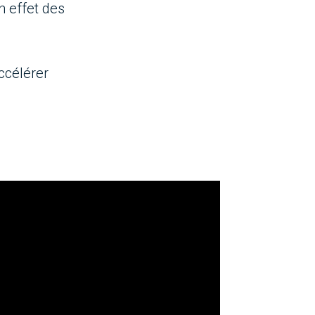
n effet des
ccélérer