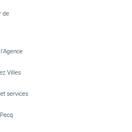
r de
 l’Agence
z Villes
et services
 Pecq