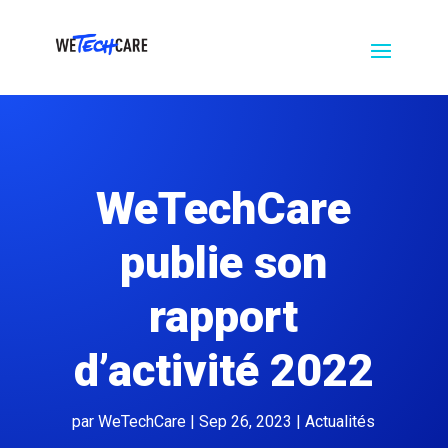
Nos
Recrutement
Actualités
Contact
partenaires
WeTechCare
publie son
rapport
d’activité 2022
par
WeTechCare
|
Sep 26, 2023
|
Actualités