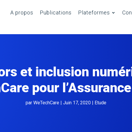
Nos part
A propos
Publications
Plateformes
Con
ors et inclusion numéri
are pour l’Assurance 
par
WeTechCare
|
Juin 17, 2020
|
Etude